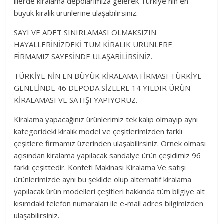
illerde kiralama depolarımıza gelerek Türkiye nin en
büyük kiralık ürünlerine ulaşabilirsiniz.
SAYI VE ADET SINIRLAMASI OLMAKSIZIN
HAYALLERİNİZDEKİ TÜM KİRALIK ÜRÜNLERE
FİRMAMIZ SAYESİNDE ULAŞABİLİRSİNİZ.
TÜRKİYE NİN EN BÜYÜK KİRALAMA FİRMASI TÜRKİYE
GENELİNDE 46 DEPODA SİZLERE 14 YILDIR ÜRÜN
KİRALAMASI VE SATIŞI YAPIYORUZ.
Kiralama yapacağınız ürünlerimiz tek kalıp olmayıp aynı
kategorideki kiralık model ve çeşitlerimizden farklı
çeşitlere firmamız üzerinden ulaşabilirsiniz. Örnek olması
açısından kiralama yapılacak sandalye ürün çeşidimiz 96
farklı çeşittedir. Konfeti Makinası Kiralama Ve satışı
ürünlerimizde aynı bu şekilde olup alternatif kiralama
yapılacak ürün modelleri çeşitleri hakkında tüm bilgiye alt
kısımdaki telefon numaraları ile e-mail adres bilgimizden
ulaşabilirsiniz.