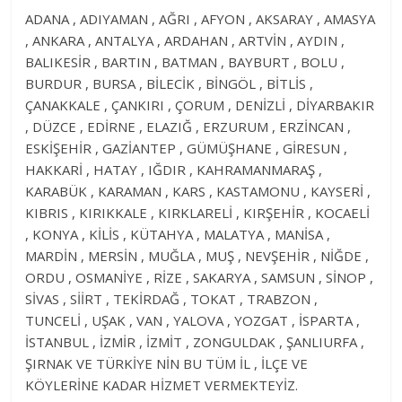
ADANA , ADIYAMAN , AĞRI , AFYON , AKSARAY , AMASYA
, ANKARA , ANTALYA , ARDAHAN , ARTVİN , AYDIN ,
BALIKESİR , BARTIN , BATMAN , BAYBURT , BOLU ,
BURDUR , BURSA , BİLECİK , BİNGÖL , BİTLİS ,
ÇANAKKALE , ÇANKIRI , ÇORUM , DENİZLİ , DİYARBAKIR
, DÜZCE , EDİRNE , ELAZIĞ , ERZURUM , ERZİNCAN ,
ESKİŞEHİR , GAZİANTEP , GÜMÜŞHANE , GİRESUN ,
HAKKARİ , HATAY , IĞDIR , KAHRAMANMARAŞ ,
KARABÜK , KARAMAN , KARS , KASTAMONU , KAYSERİ ,
KIBRIS , KIRIKKALE , KIRKLARELİ , KIRŞEHİR , KOCAELİ
, KONYA , KİLİS , KÜTAHYA , MALATYA , MANİSA ,
MARDİN , MERSİN , MUĞLA , MUŞ , NEVŞEHİR , NİĞDE ,
ORDU , OSMANİYE , RİZE , SAKARYA , SAMSUN , SİNOP ,
SİVAS , SİİRT , TEKİRDAĞ , TOKAT , TRABZON ,
TUNCELİ , UŞAK , VAN , YALOVA , YOZGAT , İSPARTA ,
İSTANBUL , İZMİR , İZMİT , ZONGULDAK , ŞANLIURFA ,
ŞIRNAK VE TÜRKİYE NİN BU TÜM İL , İLÇE VE
KÖYLERİNE KADAR HİZMET VERMEKTEYİZ.