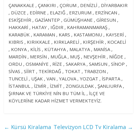
ÇANAKKALE , ÇANKIRI , ÇORUM , DENİZLİ , DİYARBAKIR
, DÜZCE , EDİRNE , ELAZIĞ , ERZURUM , ERZİNCAN ,
ESKİŞEHİR , GAZİANTEP , GÜMÜŞHANE , GİRESUN ,
HAKKARİ , HATAY , IĞDIR , KAHRAMANMARAŞ ,
KARABÜK , KARAMAN , KARS , KASTAMONU , KAYSERİ ,
KIBRIS , KIRIKKALE , KIRKLARELİ , KIRŞEHİR , KOCAELİ
, KONYA , KİLİS , KÜTAHYA , MALATYA , MANİSA ,
MARDİN , MERSİN , MUĞLA , MUŞ , NEVŞEHİR , NİĞDE ,
ORDU , OSMANİYE , RİZE , SAKARYA , SAMSUN , SİNOP ,
SİVAS , SİİRT , TEKİRDAĞ , TOKAT , TRABZON ,
TUNCELİ , UŞAK , VAN , YALOVA , YOZGAT , İSPARTA ,
İSTANBUL , İZMİR , İZMİT , ZONGULDAK , ŞANLIURFA ,
ŞIRNAK VE TÜRKİYE NİN BU TÜM İL , İLÇE VE
KÖYLERİNE KADAR HİZMET VERMEKTEYİZ.
←
Kürsü Kiralama
Televizyon LCD Tv Kiralama
→