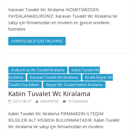
Karavan Tuvalet Wc Kiralama HİZMETİMİZDEN
FAYDALANABİLİRSİNİZ. Karavan Tuvalet Wc Kiralama Ve
satışı için firmamızdan en modern en güncel ürünlerin
hizmetini
AYRINTILI BİLGİ İÇİN TIKLAYINIZ
Araba Araç Wc Tuvalet Kiralama
Kabin Tuvalet Wc
Kiralama
Karavan Tuvalet Wc Kiralama
Kiralık Seyyar Wc
Tuvalet Duş Kabini
Seyyar Wc Tuvalet Kabini Kiralama
Kabin Tuvalet Wc Kiralama
2015-08-27
admin9192
0 Comment
Kabin Tuvalet Wc Kiralama FİRMAMIZIN İLTEİŞİM
BİLGİLERİ ALT KISIMDA BULUNMAKTADIR. Kabin Tuvalet
Wc Kiralama Ve satışı için firmamızdan en modern