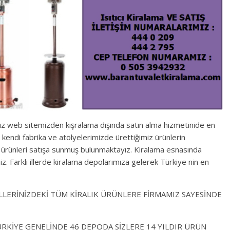
uz web sitemizden kişralama dışında satın alma hizmetinide en
ile kendi fabrika ve atölyelerimizde ürettiğimiz ürünlerin
 ürünleri satışa sunmuş bulunmaktayız. Kiralama esnasında
iniz. Farklı illerde kiralama depolarımıza gelerek Türkiye nin en
ALLERİNİZDEKİ TÜM KİRALIK ÜRÜNLERE FİRMAMIZ SAYESİNDE
ÜRKİYE GENELİNDE 46 DEPODA SİZLERE 14 YILDIR ÜRÜN