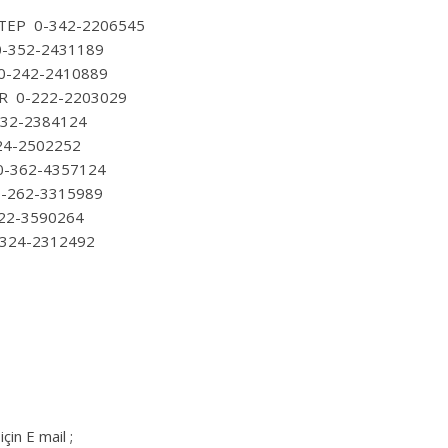
İANTEP 0-342-2206545
İ 0-352-2431189
YA 0-242-2410889
ŞEHİR 0-222-2203029
-332-2384124
-224-2502252
N 0-362-4357124
İ 0-262-3315989
-322-3590264
 0-324-2312492
çin E mail ;