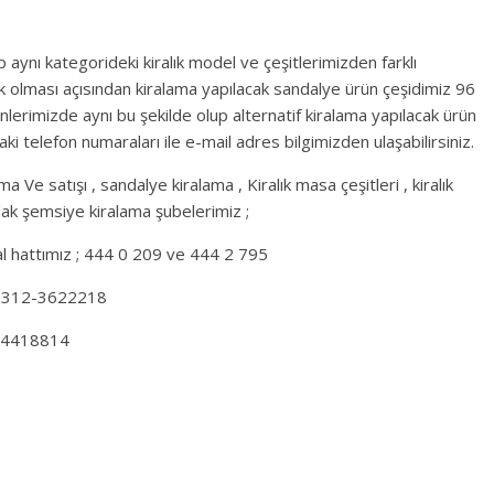
 aynı kategorideki kiralık model ve çeşitlerimizden farklı
ek olması açısından kiralama yapılacak sandalye ürün çeşidimiz 96
rünlerimizde aynı bu şekilde olup alternatif kiralama yapılacak ürün
aki telefon numaraları ile e-mail adres bilgimizden ulaşabilirsiniz.
ma Ve satışı , sandalye kiralama , Kiralık masa çeşitleri , kiralık
dak şemsiye kiralama şubelerimiz ;
sal hattımız ; 444 0 209 ve 444 2 795
 0-312-3622218
32-4418814