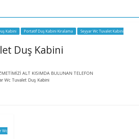
Duş Kabini
Portatif Duş Kabini Kiralama
Seyyar Wc Tuvalet Kabini
let Duş Kabini
A HİZMETİMİZİ ALT KISIMDA BULUNAN TELEFON
r Wc Tuvalet Duş Kabini
ar Wc